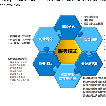
industry research as the core, participates in and inﬂuences China’s I
and evolution.